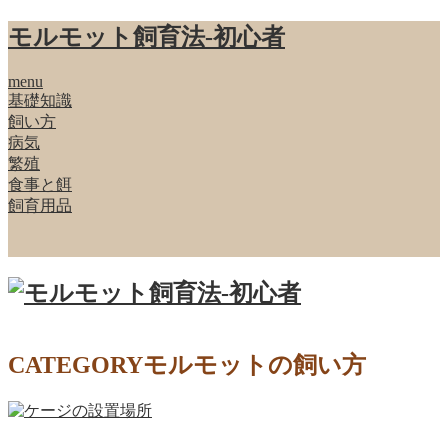
モルモット飼育法‐初心者
menu
基礎知識
飼い方
病気
繁殖
食事と餌
飼育用品
CATEGORY
モルモットの飼い方