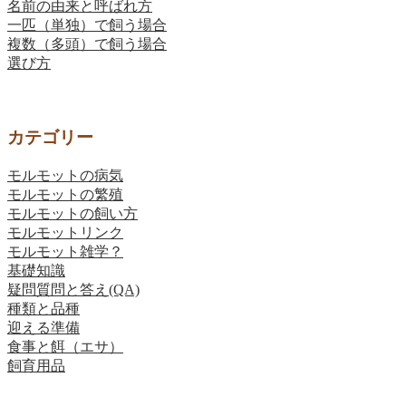
名前の由来と呼ばれ方
一匹（単独）で飼う場合
複数（多頭）で飼う場合
選び方
カテゴリー
モルモットの病気
モルモットの繁殖
モルモットの飼い方
モルモットリンク
モルモット雑学？
基礎知識
疑問質問と答え(QA)
種類と品種
迎える準備
食事と餌（エサ）
飼育用品