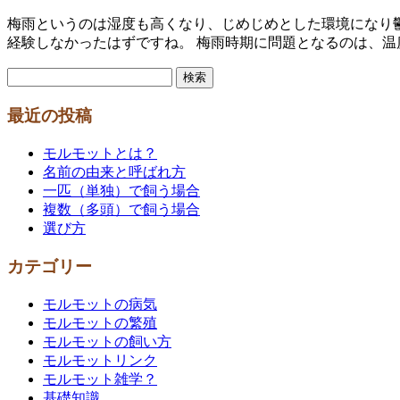
梅雨というのは湿度も高くなり、じめじめとした環境になり
経験しなかったはずですね。 梅雨時期に問題となるのは、温
検
索:
最近の投稿
モルモットとは？
名前の由来と呼ばれ方
一匹（単独）で飼う場合
複数（多頭）で飼う場合
選び方
カテゴリー
モルモットの病気
モルモットの繁殖
モルモットの飼い方
モルモットリンク
モルモット雑学？
基礎知識