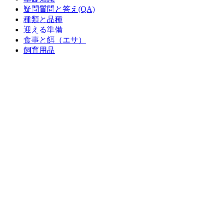
疑問質問と答え(QA)
種類と品種
迎える準備
食事と餌（エサ）
飼育用品