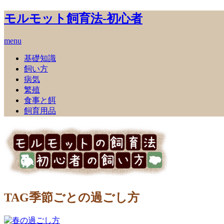
モルモット飼育法‐初心者
menu
基礎知識
飼い方
病気
繁殖
食事と餌
飼育用品
TAG
季節ごとの過ごし方