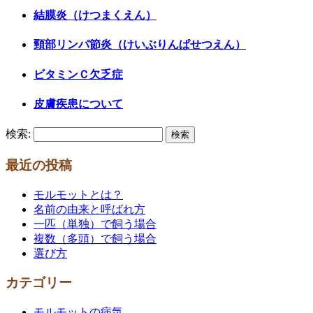
結膜炎（けつまくえん）
頸部リンパ節炎（けいぶりんぱせつえん）
ビタミンＣ欠乏症
皮膚疾患について
検索:
最近の投稿
モルモットとは？
名前の由来と呼ばれ方
一匹（単独）で飼う場合
複数（多頭）で飼う場合
選び方
カテゴリー
モルモットの病気