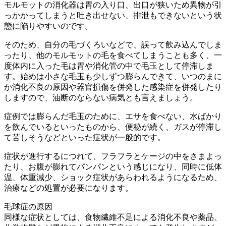
モルモットの消化器は胃の入り口、出口が狭いため異物が引
っかかってしまうと吐き出せない、排泄もできないという状
態に陥りやすいのです。
そのため、自分の毛づくろいなどで、誤って飲み込んでしま
ったり、他のモルモットの毛を食べてしまうことも多く、一
度体内に入った毛は胃や消化管の中で毛玉として停滞しま
す。始めは小さな毛玉も少しずつ膨らんできて、いつのまに
か消化不良の原因や器官損傷を併発した感染症を併発したり
しますので、油断のならない病気とも言えましょう。
症例では膨らんだ毛玉のために、エサを食べない、
水ばかり
を飲んでいるといったものから、便秘が続く、ガスが停滞し
て苦しそうなどといった症状
が一般的です。
症状が進行するにつれて、フラフラとケージの中をさまよっ
たり、お腹が膨れてパンパンという感じになり、同時に低体
温、体重減少、ショック症状があらわれるようになるため、
治療などの処置が必要になります。
毛球症の原因
同様な症状としては、食物繊維不足による消化不良や薬品、