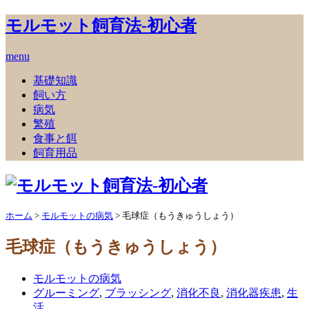
モルモット飼育法‐初心者
menu
基礎知識
飼い方
病気
繁殖
食事と餌
飼育用品
ホーム
>
モルモットの病気
>
毛球症（もうきゅうしょう）
毛球症（もうきゅうしょう）
モルモットの病気
グルーミング
,
ブラッシング
,
消化不良
,
消化器疾患
,
生
活