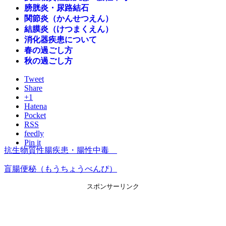
膀胱炎・尿路結石
関節炎（かんせつえん）
結膜炎（けつまくえん）
消化器疾患について
春の過ごし方
秋の過ごし方
Tweet
Share
+1
Hatena
Pocket
RSS
feedly
Pin it
抗生物質性腸疾患・腸性中毒
盲腸便秘（もうちょうべんぴ）
スポンサーリンク