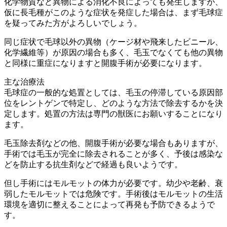
化学物質など異物による消化不良によっても発生しますが、
仮に長毛種がこのような症状を発症した場合は、まず毛球症
を疑ってみた方がよろしいでしょう。
同じ症状で毛球以外の異物（ケージ材や飛来したビニール、
化学繊維等）が原因の場合も多く、毛玉でなくても他の異物
と同様に重症になりますと開腹手術が必要になります。
主な治療法
毛球症の一般的な処置としては、毛玉の停滞している原因部
位をレントゲンで特定し、どのような方法で除去するかを決
定します。処置の方法は専門の獣医にお願いすることになり
ます。
毛玉除去剤などの他、開腹手術が必要な場合もありますが、
手術では毛玉が完全に除去されることが多く、予後は感染な
どを防止する抗生剤などで経過も良いようです。
但し
手術にはモルモットの体力が必要です。幼少や老齢、衰
弱したモルモットでは危険
です。手術後はモルモットの生活
環境を適切に整えることによって再発も予防できるようで
す。