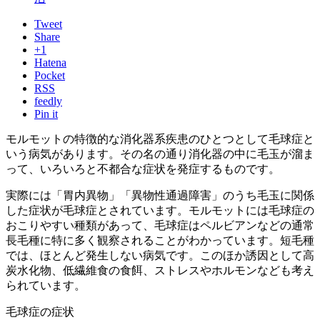
Tweet
Share
+1
Hatena
Pocket
RSS
feedly
Pin it
モルモットの特徴的な消化器系疾患のひとつとして毛球症と
いう病気があります。その名の通り
消化器の中に毛玉が溜ま
って、いろいろと不都合な症状を発症
するものです。
実際には「胃内異物」「異物性通過障害」のうち毛玉に関係
した症状が毛球症とされています。モルモットには毛球症の
おこりやすい種類があって、毛球症はペルビアンなどの通常
長毛種に特に多く観察される
ことがわかっています。短毛種
では、ほとんど発生しない病気です。このほか誘因として高
炭水化物、低繊維食の食餌、ストレスやホルモンなども考え
られています。
毛球症の症状